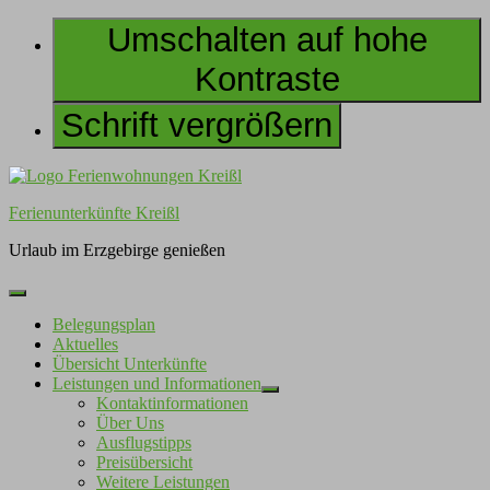
Umschalten auf hohe
Kontraste
Schrift vergrößern
Skip
to
Ferienunterkünfte Kreißl
content
Urlaub im Erzgebirge genießen
Belegungsplan
Aktuelles
Übersicht Unterkünfte
Leistungen und Informationen
Kontaktinformationen
Über Uns
Ausflugstipps
Preisübersicht
Weitere Leistungen