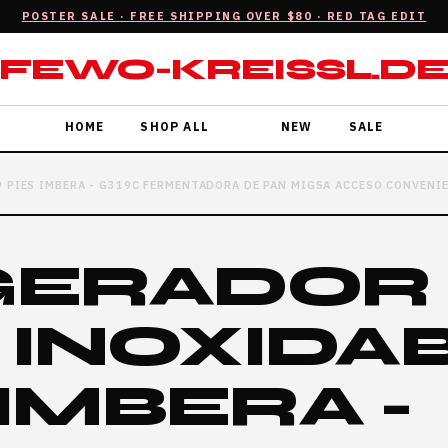
POSTER SALE · FREE SHIPPING OVER $80 · RED TAG EDIT
FEWO-KREISSL.D
HOME
SHOP ALL
NEW
SALE
9 PIES IMBERA - G319C FERMENTADORA DE PAN MIGSA ACCESO CONVENI
GERADOR
 INOXIDA
 IMBERA -