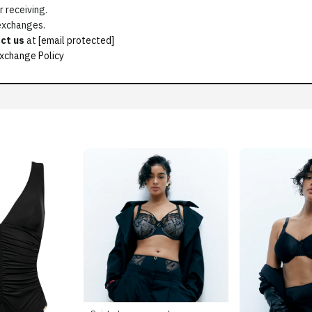
 receiving.
 exchanges.
ct us
at
[email protected]
xchange Policy