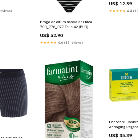
US$ 12.39
reviews)
★★★★★
4.4 (12
Braga de altura media de Lidea
700_776_077 Talla:42 (EUR)
US$ 52.90
★★★★★
4.6 (16 reviews)
Endocare Flashre
Antiaging Regene
Ampollas X 1 Ml
US$ 35.39
con cintura de