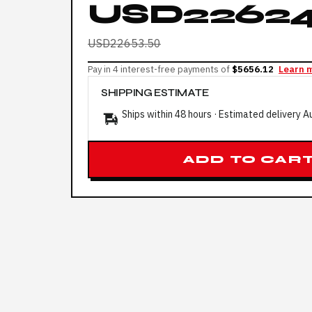
USD22624
USD22653.50
Pay in 4 interest-free payments of
$5656.12
Learn 
SHIPPING ESTIMATE
Ships within 48 hours · Estimated delivery
A
ADD TO CAR