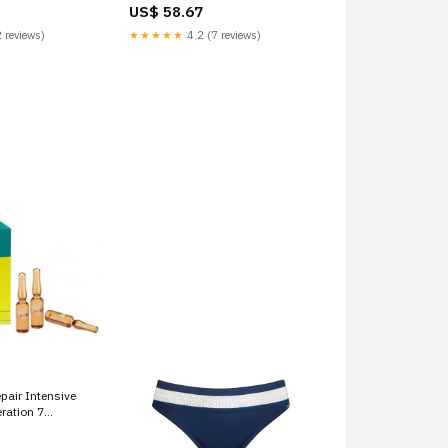
US$ 58.67
 reviews)
★★★★★
4.2 (7 reviews)
pair Intensive
ration 7
 mas-vendido