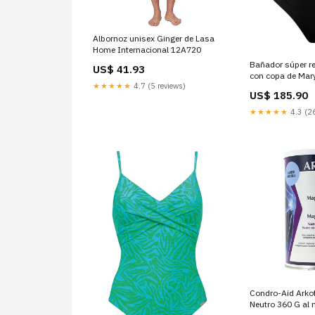
Albornoz unisex Ginger de Lasa
Home Internacional 12A720
Bañador súper re
US$ 41.93
con copa de Mar
★★★★★
4.7 (5 reviews)
4590.504 5768X
US$ 185.90
★★★★★
4.3 (26
Condro-Aid Arko
Neutro 360 G al 