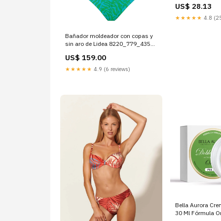
US$ 28.13
★★★★★
4.8 (25
Bañador moldeador con copas y
sin aro de Lidea 8220_779_435
IM1221N73P2
US$ 159.00
★★★★★
4.9 (6 reviews)
Bella Aurora Cr
30 Ml Fórmula Or
mas-vendido