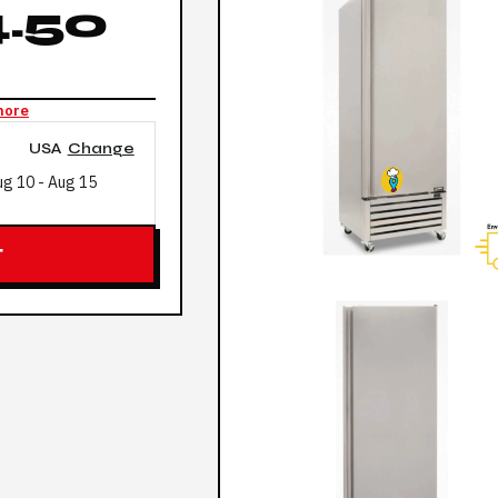
.50
more
USA
Change
ug 10
-
Aug 15
T