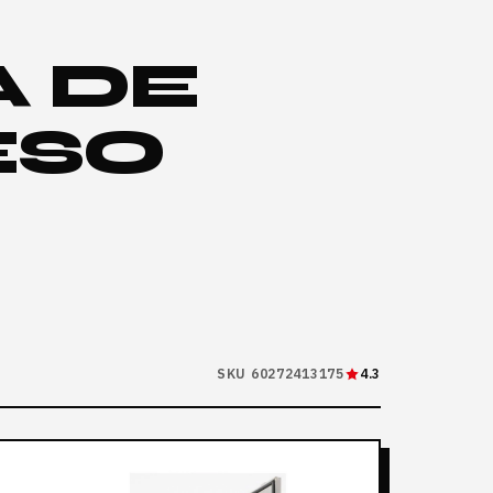
 DE
ESO
SKU 60272413175
4.3