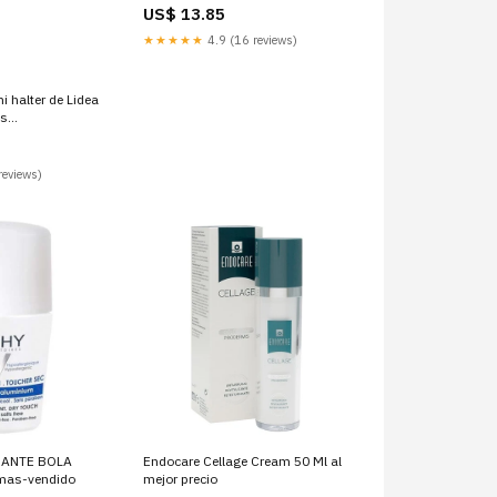
US$ 13.85
★★★★★
4.9 (16 reviews)
i halter de Lidea
os
agas de bikini
reviews)
ANTE BOLA
Endocare Cellage Cream 50 Ml al
mas-vendido
mejor precio