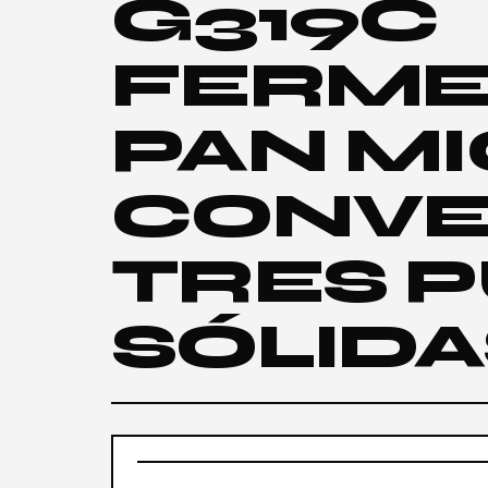
G319C
FERME
PAN M
CONVE
TRES 
SÓLIDA