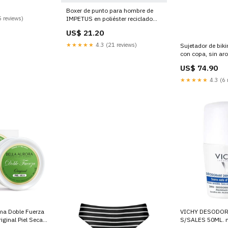
Boxer de punto para hombre de
IMPETUS en poliéster reciclado
 reviews)
IM1221N6700 Chándal mujer
US$ 21.20
★★★★★
4.3 (21 reviews)
Sujetador de bikin
con copa, sin ar
7414_675_919 br
US$ 74.90
★★★★★
4.3 (6 
ema Doble Fuerza
VICHY DESODOR
iginal Piel Seca
S/SALES 50ML. 