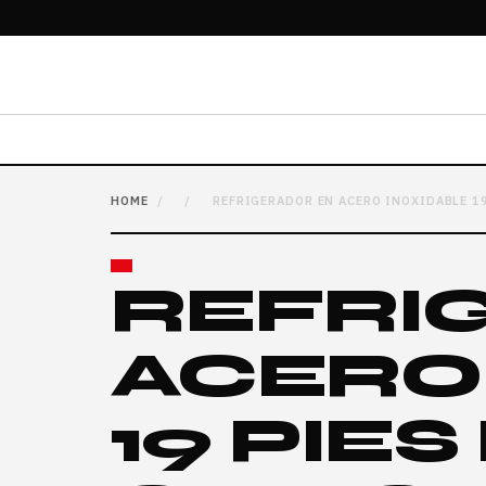
HOME
/
/
REFRIGERADOR EN ACERO INOXIDABLE 1
REFRI
ACERO
19 PIES