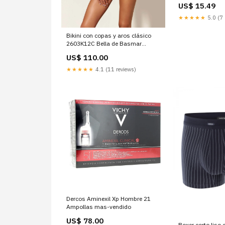
US$ 15.49
★★★★★
5.0 (7 
Bikini con copas y aros clásico
2603K12C Bella de Basmar
Passionata
US$ 110.00
★★★★★
4.1 (11 reviews)
Dercos Aminexil Xp Hombre 21
Ampollas mas-vendido
US$ 78.00
Boxer corto liso 