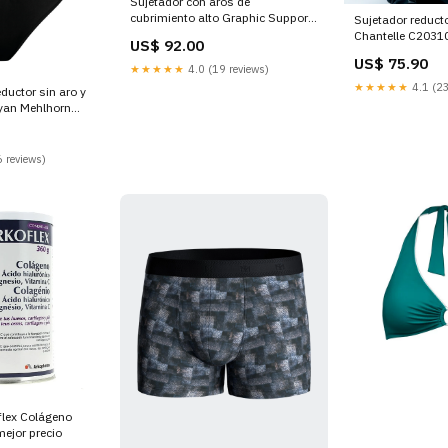
Sujetador con aros de
cubrimiento alto Graphic Support
Sujetador reduct
de Chantelle C21S10 Talla:90E
Chantelle C20310
US$ 92.00
US$ 75.90
★★★★★
4.0 (19 reviews)
★★★★★
4.1 (23
ductor sin aro y
yan Mehlhorn
 reviews)
flex Colágeno
mejor precio