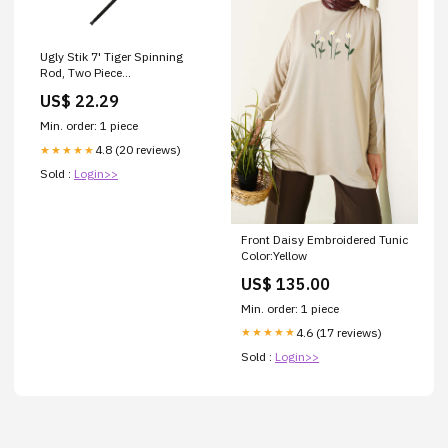
Ugly Stik 7' Tiger Spinning
Rod, Two Piece
Nearshore/Offshore Rod, 20-
US$ 22.29
50lb Line Rating, Medium Rod
Power, 1-6 oz. Lure Rating,
Min. order: 1 piece
Versatile and
4.8 (20 reviews)
★★★★★
Dependable,black : Sports &
Outdoors
Sold :
Login>>
Front Daisy Embroidered Tunic
Color:Yellow
US$ 135.00
Min. order: 1 piece
4.6 (17 reviews)
★★★★★
Sold :
Login>>