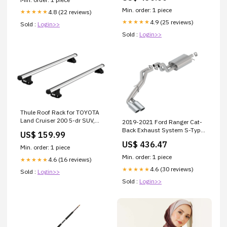
Min. order: 1 piece
4.8 (22 reviews)
★★★★★
4.9 (25 reviews)
★★★★★
Sold :
Login>>
Sold :
Login>>
Thule Roof Rack for TOYOTA
Land Cruiser 200 5-dr SUV,
2019-2021 Ford Ranger Cat-
2008 - 2021 - Fixed Points
Back Exhaust System S-Type
US$ 159.99
(Pro Bars) Thule Motion 3
Exterior
US$ 436.47
Min. order: 1 piece
Min. order: 1 piece
4.6 (16 reviews)
★★★★★
4.6 (30 reviews)
★★★★★
Sold :
Login>>
Sold :
Login>>