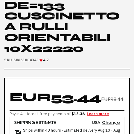
DE=133
CUSCINETTO
A RULLI
ORIENTABILI
10X22220
SKU 58661084343
4.7
EUR53.44
EUR98.44
Pay in 4 interest-free payments of
$13.36
Learn more
SHIPPING ESTIMATE
USA
Change
Ships within 48 hours · Estimated delivery
Aug 10
-
Aug