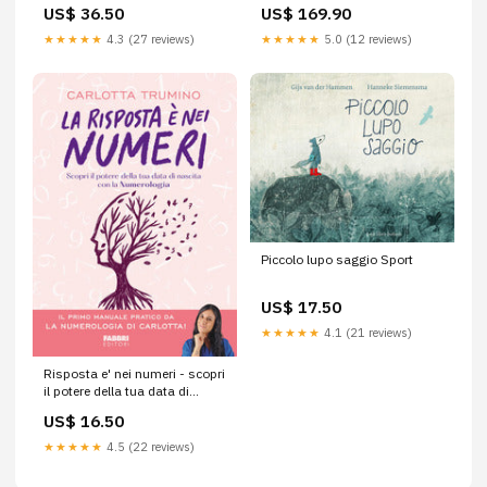
Sicilia 180 ml Eau de Toilette
US$ 36.50
US$ 169.90
BB Corpo
★★★★★
4.3 (27 reviews)
★★★★★
5.0 (12 reviews)
Piccolo lupo saggio Sport
US$ 17.50
★★★★★
4.1 (21 reviews)
Risposta e' nei numeri - scopri
il potere della tua data di
nascita con la numerologia
US$ 16.50
Psicologia varia
★★★★★
4.5 (22 reviews)