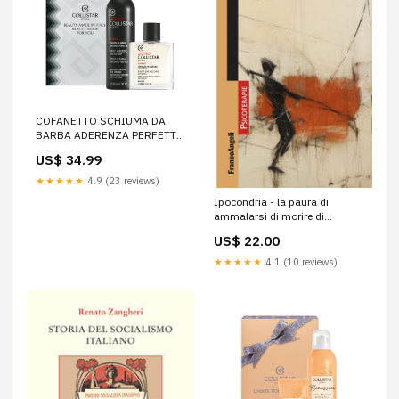
COFANETTO SCHIUMA DA
BARBA ADERENZA PERFETTA
IDRATANTE LENITIVA 200 ml
US$ 34.99
BB Corpo
★★★★★
4.9 (23 reviews)
Ipocondria - la paura di
ammalarsi di morire di
impazzire Rassegna Resistere
US$ 22.00
★★★★★
4.1 (10 reviews)