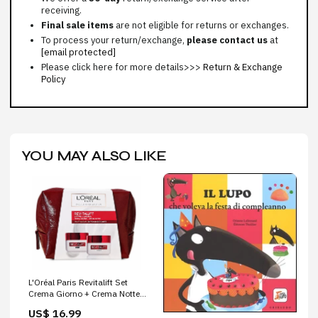
receiving.
Final sale items
are not eligible for returns or exchanges.
To process your return/exchange,
please contact us
at
[email protected]
Please click here for more details>>>
Return & Exchange
Policy
YOU MAY ALSO LIKE
L'Oréal Paris Revitalift Set
Crema Giorno + Crema Notte
Anti-Rughe con Beauty Case
US$ 16.99
BB Corpo