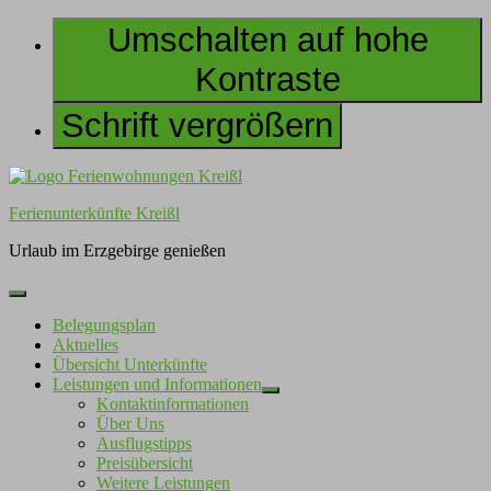
Umschalten auf hohe
Kontraste
Schrift vergrößern
Skip
to
Ferienunterkünfte Kreißl
content
Urlaub im Erzgebirge genießen
Belegungsplan
Aktuelles
Übersicht Unterkünfte
Leistungen und Informationen
Kontaktinformationen
Über Uns
Ausflugstipps
Preisübersicht
Weitere Leistungen